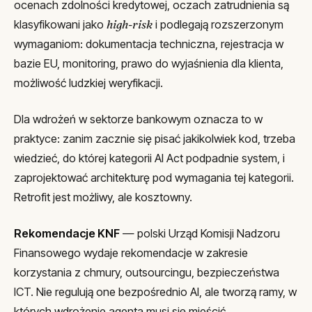
ocenach zdolności kredytowej, oczach zatrudnienia są
klasyfikowani jako
high-risk
i podlegają rozszerzonym
wymaganiom: dokumentacja techniczna, rejestracja w
bazie EU, monitoring, prawo do wyjaśnienia dla klienta,
możliwość ludzkiej weryfikacji.
Dla wdrożeń w sektorze bankowym oznacza to w
praktyce: zanim zacznie się pisać jakikolwiek kod, trzeba
wiedzieć, do której kategorii AI Act podpadnie system, i
zaprojektować architekturę pod wymagania tej kategorii.
Retrofit jest możliwy, ale kosztowny.
Rekomendacje KNF
— polski Urząd Komisji Nadzoru
Finansowego wydaje rekomendacje w zakresie
korzystania z chmury, outsourcingu, bezpieczeństwa
ICT. Nie regulują one bezpośrednio AI, ale tworzą ramy, w
których wdrożenie agenta musi się mieścić.