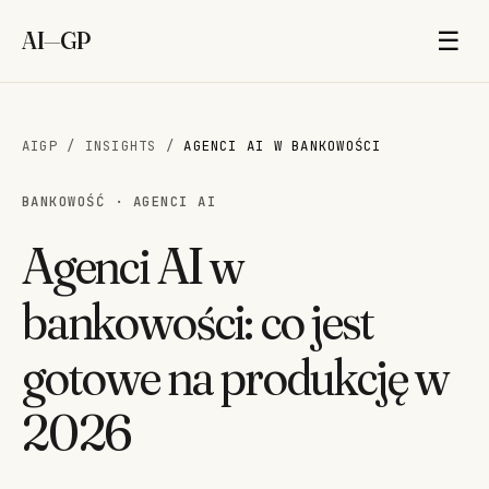
AI
—
GP
☰
AIGP
/
INSIGHTS
/
AGENCI AI W BANKOWOŚCI
BANKOWOŚĆ · AGENCI AI
Agenci AI w
bankowości: co jest
gotowe na produkcję w
2026