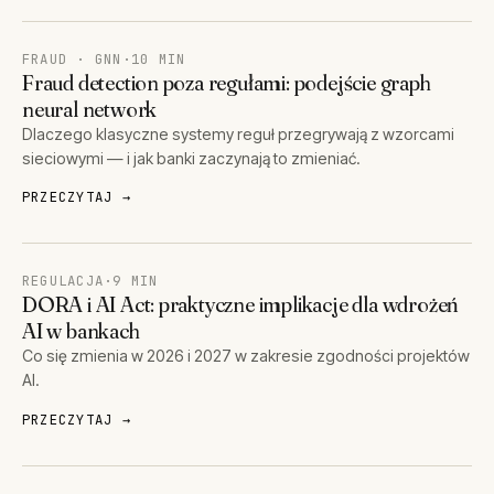
FRAUD · GNN
·
10 MIN
Fraud detection poza regułami: podejście graph
neural network
Dlaczego klasyczne systemy reguł przegrywają z wzorcami
sieciowymi — i jak banki zaczynają to zmieniać.
PRZECZYTAJ →
REGULACJA
·
9 MIN
DORA i AI Act: praktyczne implikacje dla wdrożeń
AI w bankach
Co się zmienia w 2026 i 2027 w zakresie zgodności projektów
AI.
PRZECZYTAJ →