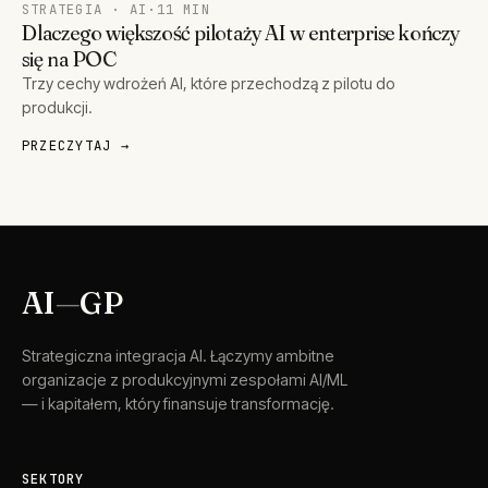
STRATEGIA · AI
·
11 MIN
Dlaczego większość pilotaży AI w enterprise kończy
się na POC
Trzy cechy wdrożeń AI, które przechodzą z pilotu do
produkcji.
PRZECZYTAJ →
AI
—
GP
Strategiczna integracja AI. Łączymy ambitne
organizacje z produkcyjnymi zespołami AI/ML
— i kapitałem, który finansuje transformację.
SEKTORY