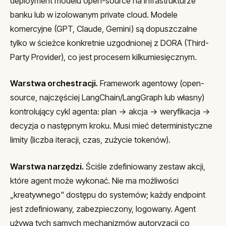
deployment modelu open-source na infrastrukturze
banku lub w izolowanym private cloud. Modele
komercyjne (GPT, Claude, Gemini) są dopuszczalne
tylko w ścieżce konkretnie uzgodnionej z DORA (Third-
Party Provider), co jest procesem kilkumiesięcznym.
Warstwa orchestracji.
Framework agentowy (open-
source, najczęściej LangChain/LangGraph lub własny)
kontrolujący cykl agenta: plan → akcja → weryfikacja →
decyzja o następnym kroku. Musi mieć deterministyczne
limity (liczba iteracji, czas, zużycie tokenów).
Warstwa narzędzi.
Ściśle zdefiniowany zestaw akcji,
które agent może wykonać. Nie ma możliwości
„kreatywnego" dostępu do systemów; każdy endpoint
jest zdefiniowany, zabezpieczony, logowany. Agent
używa tych samych mechanizmów autoryzacji co