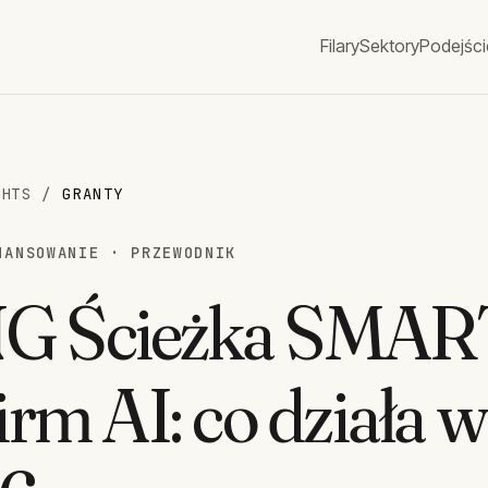
Filary
Sektory
Podejści
GHTS
/
GRANTY
NANSOWANIE · PRZEWODNIK
G Ścieżka SMAR
firm AI: co działa w