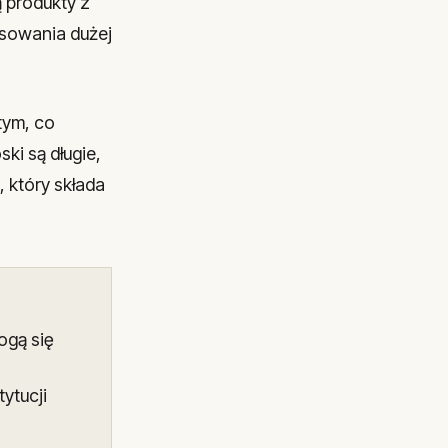
ą produkty z
sowania dużej
tym, co
ki są długie,
 który składa
ogą się
ytucji