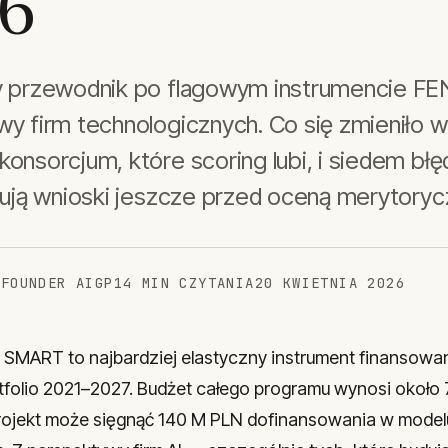
6
y przewodnik po flagowym instrumencie FE
y firm technologicznych. Co się zmieniło w
onsorcjum, które scoring lubi, i siedem błę
kują wnioski jeszcze przed oceną merytoryc
 FOUNDER AIGP
14 MIN CZYTANIA
20 KWIETNIA 2026
SMART to najbardziej elastyczny instrument finansowan
tfolio 2021–2027. Budżet całego programu wynosi około 7
rojekt może sięgnąć 140 M PLN dofinansowania w model