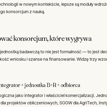
technologii w nowym kontekście, lepsze są moduły wdro
o konsorcjum z nauką.
ować konsorcjum, które wygrywa
jednostką badawczą to nie jest formalność — to jest dec
akość wniosku i szanse na finansowanie. Widzę trzy wzor
ntegrator + jednostka B+R + odbiorca
giczna jako integrator i właściciel komercjalizacji. Jedn
dla projektów obliczeniowych, SGGW dla AgriTech, Inst