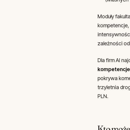
Moduły fakulta
kompetencje, 
intensywnośc
zależności od 
Dla firm AI n
kompetencje
pokrywa komer
trzyletnia dr
PLN.
Kto może 