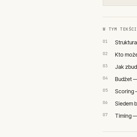
W TYM TEKŚC
Struktur
Kto może
Jak zbud
Budżet — 
Scoring 
Siedem b
Timing —