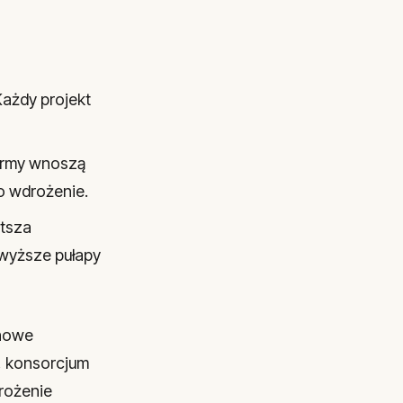
Każdy projekt
firmy wnoszą
o wdrożenie.
tsza
jwyższe pułapy
(nowe
, konsorcjum
drożenie