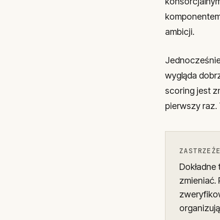
konsorcjalnym
komponentem 
ambicji.
Jednocześnie 
wygląda dobrze
scoring jest 
pierwszy raz. 
ZASTRZEŻ
Dokładne t
zmieniać.
zweryfiko
organizuj