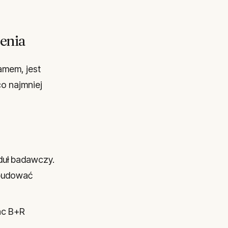
zenia
amem, jest
co najmniej
uł badawczy.
zbudować
ac B+R