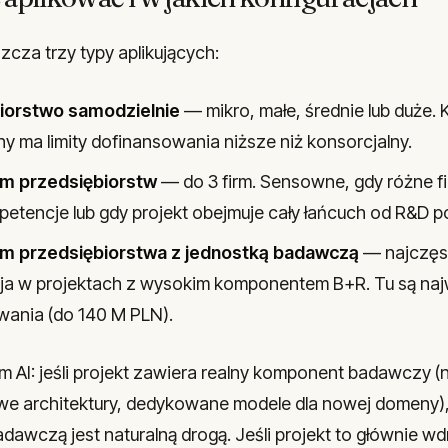
za trzy typy aplikujących:
iorstwo samodzielnie
— mikro, małe, średnie lub duże. 
y ma limity dofinansowania niższe niż konsorcjalny.
m przedsiębiorstw
— do 3 firm. Sensowne, gdy różne 
etencje lub gdy projekt obejmuje cały łańcuch od R&D p
m przedsiębiorstwa z jednostką badawczą
— najczęs
cja w projektach z wysokim komponentem B+R. Tu są na
wania (do 140 M PLN).
rm AI: jeśli projekt zawiera realny komponent badawczy 
we architektury, dedykowane modele dla nowej domeny)
adawczą jest naturalną drogą. Jeśli projekt to głównie w