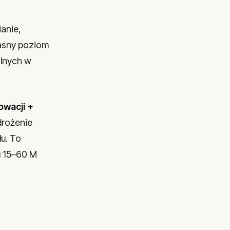
ianie,
łasny poziom
lnych w
owacji +
drożenie
u. To
u 15–60 M