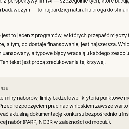
. Z perspektywy firm AI — szczególnie tych, które buduj
badawczym — to najbardziej naturalna droga do sfinan
jest to jeden z programów, w których przepaść między 
, a tym, co dostaje finansowanie, jest najszersza. Wnios
zniuansowany, a typowe błędy wracają u każdego zespołu,
Ten tekst jest próbą zredukowania tej krzywej.
ENIE
erminy naborów, limity budżetowe i kryteria punktowe m
 Przed rozpoczęciem prac nad wnioskiem zawsze warto
wać aktualną dokumentację konkursu bezpośrednio u inst
ącej nabór (PARP, NCBR w zależności od modułu).