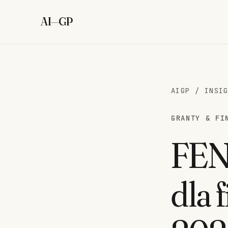
AI
—
GP
AIGP
/
INSI
GRANTY & FI
FEN
dla 