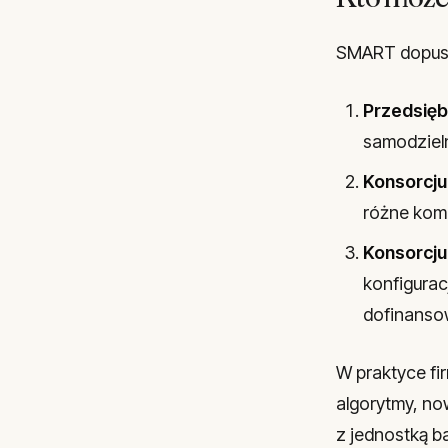
SMART dopuszc
Przedsięb
samodzieln
Konsorcju
różne komp
Konsorcju
konfigura
dofinanso
W praktyce fi
algorytmy, no
z jednostką b