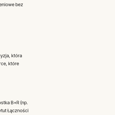
żeniowe bez
yzja, która
ce, które
ostka B+R (np.
ytut Łączności