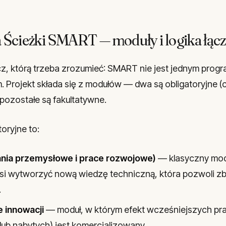
 Ścieżki SMART — moduły i logika łąc
z, którą trzeba zrozumieć: SMART nie jest jednym progr
. Projekt składa się z modułów — dwa są obligatoryjne (
 pozostałe są fakultatywne.
oryjne to:
nia przemysłowe i prace rozwojowe)
— klasyczny mod
usi wytworzyć nową wiedzę techniczną, która pozwoli 
.
 innowacji
— moduł, w którym efekt wcześniejszych pr
lub nabytych) jest komercjalizowany.