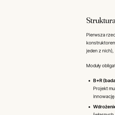
Struktura
Pierwsza rzec
konstruktorem
jeden z nich),
Moduły obligat
B+R (bada
Projekt m
innowację
Wdrożenie
(własnych 