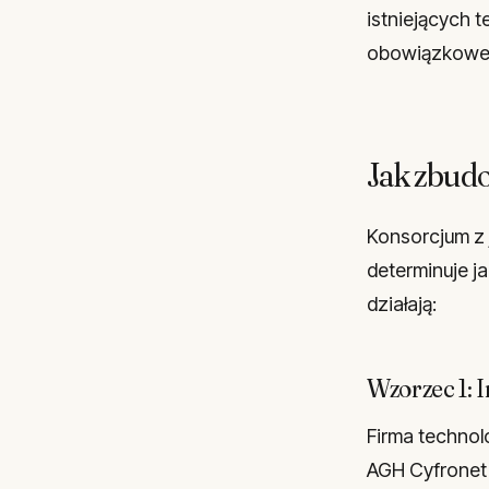
istniejących 
obowiązkoweg
Jak zbud
Konsorcjum z 
determinuje j
działają:
Wzorzec 1: I
Firma technolo
AGH Cyfronet 