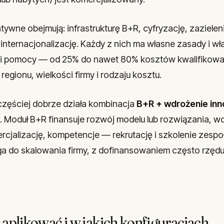
tywne obejmują: infrastrukturę B+R, cyfryzację, zazielen
internacjonalizację. Każdy z nich ma własne zasady i w
i pomocy — od 25% do nawet 80% kosztów kwalifikowa
regionu, wielkości firmy i rodzaju kosztu.
ajczęściej dobrze działa kombinacja
B+R + wdrożenie inn
. Moduł B+R finansuje rozwój modelu lub rozwiązania, w
cjalizację, kompetencje — rekrutację i szkolenie zespoł
oga do skalowania firmy, z dofinansowaniem często rzęd
aplikować i w jakich konfiguracjach