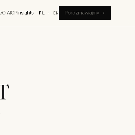
e
O AIGP
Insights
Porozmawiajmy →
PL
·
EN
T