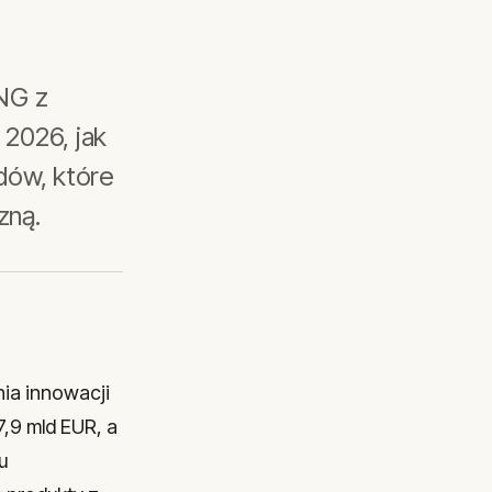
NG z
 2026, jak
dów, które
zną.
ia innowacji
,9 mld EUR, a
u