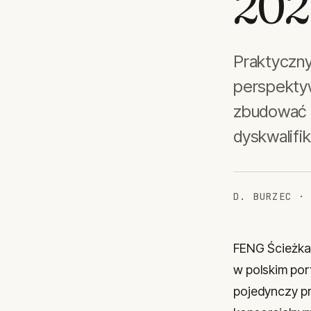
202
Praktyczn
perspektyw
zbudować k
dyskwalifi
D. BURZEC ·
FENG Ścieżka 
w polskim por
pojedynczy p