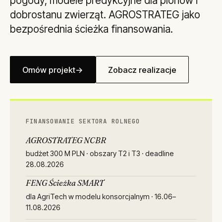
pogody, modele predykcyjne dla plonów i
dobrostanu zwierząt. AGROSTRATEG jako
bezpośrednia ścieżka finansowania.
Omów projekt
→
Zobacz realizacje
FINANSOWANIE SEKTORA ROLNEGO
AGROSTRATEG NCBR
budżet 300 M PLN · obszary T2 i T3 · deadline
28.08.2026
FENG Ścieżka SMART
dla AgriTech w modelu konsorcjalnym · 16.06–
11.08.2026