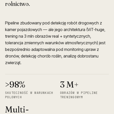
rolnictwo.
Pipeline zbudowany pod detekcję robót drogowych z
kamer pojazdowych — ale jego architektura (ViT-huge,
trening na 3 mln obrazów real + syntetycznych,
tolerancja zmiennych warunków atmosferycznych) jest
bezpośrednio adaptowalna pod monitoring upraw z
dronów, detekcję chorób roślin, analizę dobrostanu
zwierząt.
>98%
3 M+
SKUTECZNOŚĆ W WARUNKACH
OBRAZÓW W PIPELINE
POLOWYCH
TRENINGOWYM
Multi-