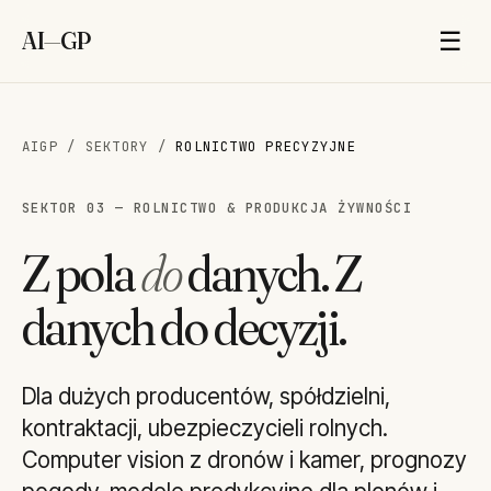
AI
—
GP
☰
AIGP
/
SEKTORY
/
ROLNICTWO PRECYZYJNE
SEKTOR 03 — ROLNICTWO & PRODUKCJA ŻYWNOŚCI
Z pola
do
danych. Z
danych do decyzji.
Dla dużych producentów, spółdzielni,
kontraktacji, ubezpieczycieli rolnych.
Computer vision z dronów i kamer, prognozy