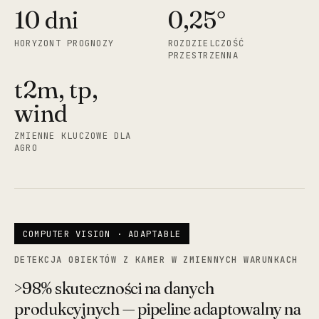
10 dni
0,25°
HORYZONT PROGNOZY
ROZDZIELCZOŚĆ
PRZESTRZENNA
t2m, tp,
wind
ZMIENNE KLUCZOWE DLA
AGRO
COMPUTER VISION · ADAPTABLE
DETEKCJA OBIEKTÓW Z KAMER W ZMIENNYCH WARUNKACH
>98% skuteczności na danych
produkcyjnych — pipeline adaptowalny na